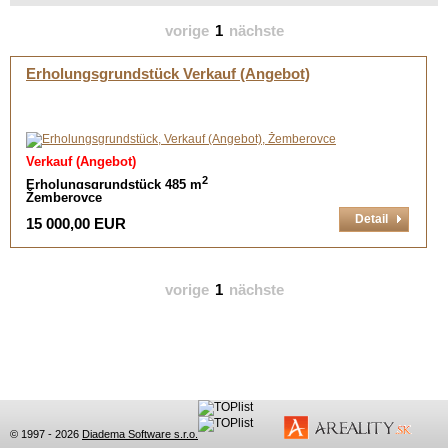
vorige
1
nächste
Erholungsgrundstück Verkauf (Angebot)
Verkauf (Angebot)
2
Erholungsgrundstück 485 m
Žemberovce
Detail
15 000,00 EUR
vorige
1
nächste
© 1997 - 2026
Diadema Software s.r.o.