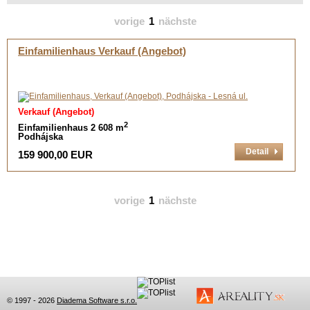
vorige
1
nächste
Einfamilienhaus Verkauf (Angebot)
Verkauf (Angebot)
2
Einfamilienhaus 2 608 m
Podhájska
Detail
159 900,00 EUR
vorige
1
nächste
© 1997 - 2026
Diadema Software s.r.o.