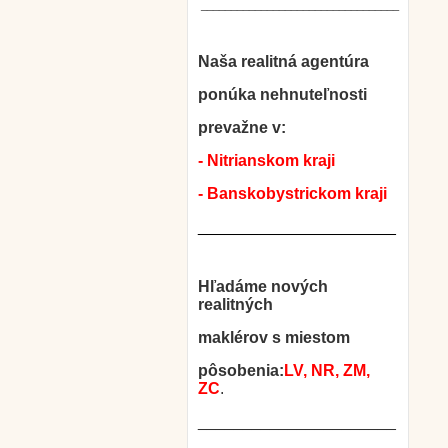
_________________________________
Naša realitná agentúra
ponúka nehnuteľnosti
prevažne v:
- Nitrianskom kraji
- Banskobystrickom kraji
______________________
Hľadáme nových
realitných
maklérov s miestom
pôsobenia:
LV, NR, ZM,
ZC
.
______________________