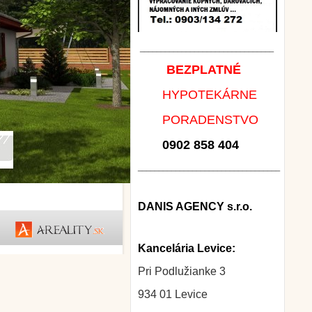
________________________________
BEZPLATNÉ
HYPOTEKÁRNE
PORADENSTVO
0902 858 404
__________________________________
DANIS AGENCY s.r.o.
Kancelária Levice:
Pri Podlužianke 3
934 01 Levice