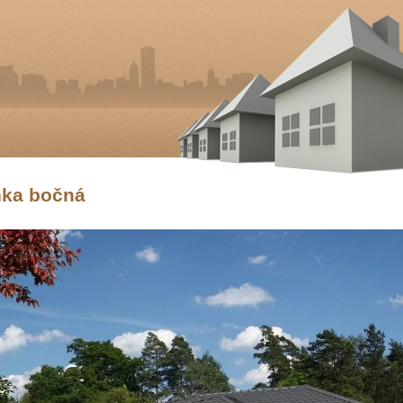
ánka bočná