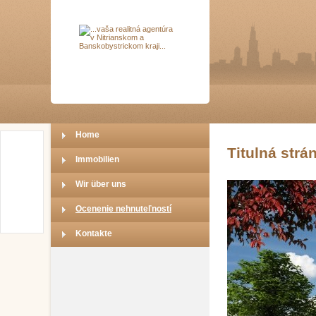
Home
Titulná str
Immobilien
Wir über uns
Ocenenie nehnuteľností
Kontakte