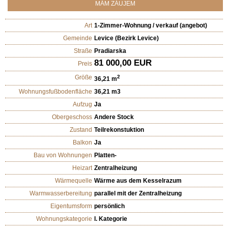
MÁM ZÁUJEM
Art
1-Zimmer-Wohnung / verkauf (angebot)
Gemeinde
Levice (Bezirk Levice)
Straße
Pradiarska
81 000,00 EUR
Preis
Größe
2
36,21 m
Wohnungsfußbodenfläche
36,21 m3
Aufzug
Ja
Obergeschoss
Andere Stock
Zustand
Teilrekonstuktion
Balkon
Ja
Bau von Wohnungen
Platten-
Heizart
Zentralheizung
Wärmequelle
Wärme aus dem Kesselrazum
Warmwasserbereitung
parallel mit der Zentralheizung
Eigentumsform
persönlich
Wohnungskategorie
I. Kategorie